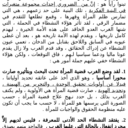
تبنوا رأياً هو :
إنَّ من الضروري إحداث مجموعة متغيرات
في البنية الفكرية
، تلك البنية على حد زعمهم ، هي التي
تمارس ظلم المرأة وقهرها ، وقمع تطلعها للتقدم في
مضمار الرقي ، لقد ثأثر هؤلاء النشطاء في الحملة ، التي
شنها الغرب العدو الحاقد على هذه الأمة الخيرة ، ليهدم
كامل تاريخها ، ويقدم لهذه الأمة تاريخه هو ، بعد أن غطى
عيوبه في السابق واللاحق بقنابل من الدخان ، تعمي عيون
النشطاء عن إدراك الحقائق ، وقد قدم الغرب ولا زال يقدم
عونا ماليا ودعما سياسيا لـهم ، فاق التوقعات ، ولكن هؤلاء
النشطاء خفي عليهم جملة أمور هي :
1. لقد وضع الغرب قضية المرأة تحت البحث وبتأثيره صارت
محورا أساسيا
، وهو الذي أخذ على عاتقه تحديد أولياتنا ،
فبدلا عن أولويات تحقيق الوحدة ، والتحرير من الهيمنة ،
وتحديد الهوية
، صارت قضية المرأة هي الأولوية ، ولم يكتف
الغرب بذلك ، بل حدد نـهج علاج قضية المرأة ، حسب
الصورة التي يرسمها هو للمرأة ، لا حسب ما يجب أن تكون
عليه منظومة الحقوق والواجبات للمرأة .
2. يفتقد النشطاء الحد الأدنى للمعرفة ، فليس لديهم إلاَّ
مجرد انفعال بالحالة التي عليها الغرب
، فالواحد منهم يصدق