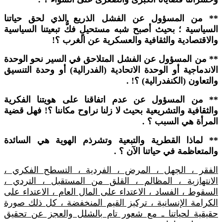
** من المسؤول عن الفشل الذريع الذي لحق حياتنا
السياسية ؛ بحيث أصبح شبه مستحيلٍ فكُّ تبعيتنا السياسية
والاقتصادية والثقافية والعسكرية عن الغرب ؟!
** من المسؤول عن الفشل المتلاحق في السير نحو الوحدة
الاندماجية أو الوحدة الاتحادية (الفدرالية) أو وحدة التنسيق
والتعاون (الكنفدرالية) ؟! .
** من المسؤول عن عدم اتفاقنا على هويتنا الفكرية
والثقافية والتشريعية بحيث لا زلنا نراوح مكاننا ؟! فهل قضية
المرأة هي السبب ؟ .
** لماذا القطرية والتبعية وتشرذم الهوية هي السائدة
والمتعاظمة في حياتنا الآن ؟ .
الفقر ، الجهل ، المرض ، الفردية ، التسطح الفكري ،
الانتهازية ، المظالم ، القلق من المستقبل ، التردي ،
السقوط ، الفساد ، الاعتداء على المال العام ، الاعتداء على
الكرامة الإنسانية ، تركيز القيم المنخفضة ، كل ذلك صورة
حقيقية لحياتنا ـ مع شعور تام بالشلل والعجز عن تحقيق