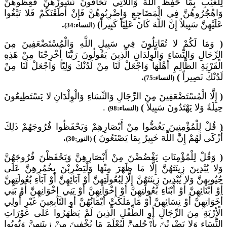
لِلْغَيْبِ بِمَا حَفِظَ اللَّهُ وَاللَّاتِي تَخَافُونَ نُشُوزَهُنَّ فَعِظُوهُنَّ
وَاهْجُرُوهُنَّ فِي الْمَضَاجِعِ وَاضْرِبُوهُنَّ فَإِنْ أَطَعْنَكُمْ فَلا تَبْغُوا
عَلَيْهِنَّ سَبِيلاً إِنَّ اللَّهَ كَانَ عَلِيّاً كَبِيراً
)
.
(النساء:34)
(
وَمَا لَكُمْ لا تُقَاتِلُونَ فِي سَبِيلِ اللَّهِ وَالْمُسْتَضْعَفِينَ مِنَ
الرِّجَالِ وَالنِّسَاءِ وَالْوِلْدَانِ الَّذِينَ يَقُولُونَ رَبَّنَا أَخْرِجْنَا مِنْ هَذِهِ
الْقَرْيَةِ الظَّالِمِ أَهْلُهَا وَاجْعَلْ لَنَا مِنْ لَدُنْكَ وَلِيّاً وَاجْعَلْ لَنَا مِنْ
لَدُنْكَ نَصِيراً
)
.
(النساء:75)
(
إِلَّا الْمُسْتَضْعَفِينَ مِنَ الرِّجَالِ وَالنِّسَاءِ وَالْوِلْدَانِ لا يَسْتَطِيعُونَ
حِيلَةً وَلا يَهْتَدُونَ سَبِيلاً
)
.
(النساء:98)
(
قُلْ لِلْمُؤْمِنِينَ يَغُضُّوا مِنْ أَبْصَارِهِمْ وَيَحْفَظُوا فُرُوجَهُمْ ذَلِكَ
أَزْكَى لَهُمْ إِنَّ اللَّهَ خَبِيرٌ بِمَا يَصْنَعُونَ
)
.
(النور:30)
(
وَقُلْ لِلْمُؤْمِنَاتِ يَغْضُضْنَ مِنْ أَبْصَارِهِنَّ وَيَحْفَظْنَ فُرُوجَهُنَّ
وَلا يُبْدِينَ زِينَتَهُنَّ إِلَّا مَا ظَهَرَ مِنْهَا وَلْيَضْرِبْنَ بِخُمُرِهِنَّ عَلَى
جُيُوبِهِنَّ وَلا يُبْدِينَ زِينَتَهُنَّ إِلَّا لِبُعُولَتِهِنَّ أَوْ آبَائِهِنَّ أَوْ آبَاءِ بُعُولَتِهِنَّ
أَوْ أَبْنَائِهِنَّ أَوْ أَبْنَاءِ بُعُولَتِهِنَّ أَوْ إِخْوَانِهِنَّ أَوْ بَنِي إِخْوَانِهِنَّ أَوْ بَنِي
أَخَوَاتِهِنَّ أَوْ نِسَائِهِنَّ أَوْ مَا مَلَكَتْ أَيْمَانُهُنَّ أَوِ التَّابِعِينَ غَيْرِ أُولِي
الْأِرْبَةِ مِنَ الرِّجَالِ أَوِ الطِّفْلِ الَّذِينَ لَمْ يَظْهَرُوا عَلَى عَوْرَاتِ
النِّسَاءِ وَلا يَضْرِبْنَ بِأَرْجُلِهِنَّ لِيُعْلَمَ مَا يُخْفِينَ مِنْ زِينَتِهِنَّ وَتُوبُوا