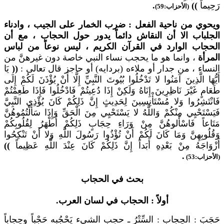
رَحِيماً
))
.
(الأحزاب:59)
ويحوي من ناحية الفعل : ضرب الخمار على الجيب ، وادناء
الجلباب الا أن النقاش دائماً يدور حول الحجاب ، مع أن
الحجاب الوارد في القرآن الكريم ، ليس نوعاً من لباس
المرأة
، وانما هو ما يحجب نساء النبي خاصة دون غيرهنَّ من
النساء ، من جدار أو ملاءه (بردايه) أو حاجز قال تعالى :
((
يَا
أَيُّهَا الَّذِينَ آمَنُوا لا تَدْخُلُوا بُيُوتَ النَّبِيِّ إِلَّا أَنْ يُؤْذَنَ لَكُمْ إِلَى
طَعَامٍ غَيْرَ نَاظِرِينَ إِنَاهُ وَلَكِنْ إِذَا دُعِيتُمْ فَادْخُلُوا فَإِذَا طَعِمْتُمْ
فَانْتَشِرُوا وَلا مُسْتَأْنِسِينَ لِحَدِيثٍ إِنَّ ذَلِكُمْ كَانَ يُؤْذِي النَّبِيَّ
فَيَسْتَحْيِي مِنْكُمْ وَاللَّهُ لا يَسْتَحْيِي مِنَ الْحَقِّ وَإِذَا سَأَلْتُمُوهُنَّ
مَتَاعاً فَاسْأَلوهُنَّ مِنْ وَرَاءِ حِجَابٍ ذَلِكُمْ أَطْهَرُ لِقُلُوبِكُمْ
وَقُلُوبِهِنَّ وَمَا كَانَ لَكُمْ أَنْ تُؤْذُوا رَسُولَ اللَّهِ وَلا أَنْ تَنْكِحُوا
أَزْوَاجَهُ مِنْ بَعْدِهِ أَبَداً إِنَّ ذَلِكُمْ كَانَ عِنْدَ اللَّهِ عَظِيماً
))
.
(الأحزاب:53)
بحث في الحجاب
أولاً : الحجاب في لسان العرب.
حَجَبَ : الحِجاب : السِّتْرُ ـ حجب الشيء يَحْجُبه حَجْباً وحِجاباً