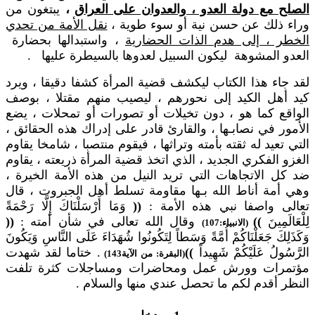
الصلح مع دولة العدو ، والعدوان على العراق
،
يبتغون من
وراء ذلك عن حسن نية أو سوء طوية ،
نقل الأمة من تحدي
الخطر ، إلى هدم الذات الحضارية
، واستبدالها بحضارة
العدو المشوهة ليكون السبيل لعدوها بالسيطرة عليها .
لقد جاء هذا الكتاب ليكشف قضية المرأة كشفا دقيقا ، ويرد
كيد أهل الكيد إلى نحورهم ، ليصيب منهم مقتلا ، بوصف
الواقع كما هو ، دون تخيلات أو تصورات أو تمحلات ، يضع
الأمور في نصابـها ، والقارئ قادر على إدراك هذه الحقائق ،
التي تعيد له ثقته بأمته وتراثها ، فيقوم منتصبا ، شامخا يقاوم
الغزو الفكري الجديد ، الذي اتخذ قضية المرأة ذريعته ، يقاوم
ضد كل الاتجاهات التي تريد النيل من هذه الأمة الخيرة ،
وهي أمة أناط الله بـها مقاومة تسلط أهل الجبروت ، قال
تعالى واصفا نبي هذه الأمة :
((
وَمَا أَرْسَلْنَاكَ إِلَّا رَحْمَةً
لِلْعَالَمِينَ
))
وقال الله تعالى في شأن أمته :
((
(الانبياء:107)
وَكَذَلِكَ جَعَلْنَاكُمْ أُمَّةً وَسَطاً لِتَكُونُوا شُهَدَاءَ عَلَى النَّاسِ وَيَكُونَ
الرَّسُولُ عَلَيْكُمْ شَهِيداً
))
. ختاما لقد شهدت
(البقرة: من الآية143)
مؤتمرات وورش عمل ومحاضرات ومساجلات كثرة تلفت
النظر أقدم لكم ما تحصل عندي منها والسلام .