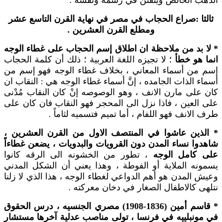
الذهب الخالص ويُتفنن في رسمه ونقشه .
ثالثا :صراع الحجاب في مصر في نهاية القرن التاسع عشر
ومطلع القرن العشرين .
* لا بد من ملاحظة ان اطلاق إسم الحجاب على غطاء الوجه
انما هو خطأ
؛ لا تجيزه اللغة العربية ؛ ذلك أن كلمة الحجاب
إسم من أسماء المعاني ، بخلاف غطاء الوجه فهو إسم من
أسماء الذات الجامده ، إنَّ أسماء غطاء الوجه هي : النقاب ان
كان على مارن الانف ، وهو الوصوصه إنْ كان النقاب مُدْنى
على العين ، فاذا نزل الى المحجر فهو النقاب فان كان على
طرف الانف فهو اللفام ، أما تميم فتسميه لثاماً .
* الذين عاشوا في المنتصف الاول من القرن العشرين ،
شاهدوا نساء المدن دون القرويات والبدويات ، يضعن غطاءاً
على كامل الوجه
، تطور من الخشونه الى الرقه كانوا
يسمونه الملاية أو الفوطة ، وهذا يعني أن الشكل المدني
وعيش المدن هو أهم الدواعي لغطاء الوجه ، هذا الذي لا زلنا
نتلهى كالاطفال الصغار في دخان معركته .
* قاسم أمين (1836-1908) مصري الجنسيه ، درس الحقوق
في مونبلييه في فرنسا ، تولى مناصب عدلية آخرها مستشار