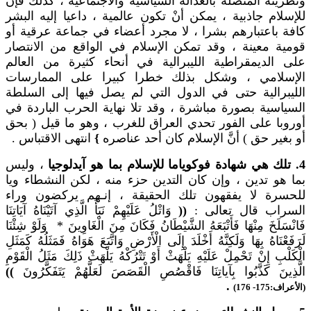
ونظريته المتصلة بالعدالة السياسية والاجتماعية ، كذلك فإنَّ
للإسلام جاذبية ، يمكن أنْ تكون عالمية ، داعيا إليه البشر
كافة باعتبارهم بشرا ، لا مجرد أعضاء في جماعة عرقية أو
قومية معينة ، وقد تمكن الإسلام في الواقع من الانتصار
على الديمقراطية الليبرالية في أنحاء كثيرة من العالم
الإسلامي ، وشكل بذلك خطرا كبيرا على الممارسات
الليبرالية حتى في الدول التي لم يصل فيها إلى السلطة
السياسية بصورة مباشرة ، وقد تلا نهاية الحرب الباردة في
أوروبا على الفور تحدي العراق للغرب ، وهو ما قيل ( بحق
أو بغير حق ) أنَّ الإسلام كان أحد عناصره
}
انتهى الاقتباس .
4. تلك هي شهادة فوكوياما للإسلام بما هو آيدلوجيا
، وليس
بما هو تدين ، وإن كان التدين حزء منه ، لكن النشطاء ويا
للحسرة لا يفقهون تلك الحقيقة ، إنـهم يركضون وراء
السراب قال تعالى :
((
وَاتْلُ عَلَيْهِمْ نَبَأَ الَّذِي آتَيْنَاهُ آيَاتِنَا
فَانْسَلَخَ مِنْهَا فَأَتْبَعَهُ الشَّيْطَانُ فَكَانَ مِنَ الْغَاوِينَ * وَلَوْ شِئْنَا
لَرَفَعْنَاهُ بِهَا وَلَكِنَّهُ أَخْلَدَ إِلَى الْأَرْضِ وَاتَّبَعَ هَوَاهُ فَمَثَلُهُ كَمَثَلِ
الْكَلْبِ إِنْ تَحْمِلْ عَلَيْهِ يَلْهَثْ أَوْ تَتْرُكْهُ يَلْهَثْ ذَلِكَ مَثَلُ الْقَوْمِ
الَّذِينَ كَذَّبُوا بِآياتِنَا فَاقْصُصِ الْقَصَصَ لَعَلَّهُمْ يَتَفَكَّرُونَ
))
.
(الأعراف:175- 176)