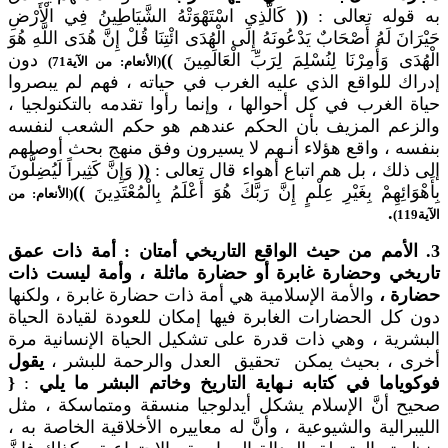
به قوله تعالى :
((
كَالَّذِي اسْتَهْوَتْهُ الشَّيَاطِينُ فِي الْأَرْضِ
حَيْرَانَ لَهُ أَصْحَابٌ يَدْعُونَهُ إِلَى الْهُدَى ائْتِنَا قُلْ إِنَّ هُدَى اللَّهِ هُوَ
الْهُدَى وَأُمِرْنَا لِنُسْلِمَ لِرَبِّ الْعَالَمِينَ
))
دون
(الأنعام: من الآية71)
إدراك للواقع الذي عليه الغرب في حياته ، فهم لم يبصروا
حياة الغرب في كل أحوالها ، وإنما رأوا تقدمه بالتكنولجيا ،
والزعم المزيف بأن الحكم عندهم هو حكم الشعب لنفسه
بنفسه ، واقع هؤلاء أنـهم لا يسيرون وفق منهج بحث أوصلهم
إلى ذلك ، بل هم اتباع أهواء قال تعالى :
((
وَإِنَّ كَثِيراً لَيُضِلُّونَ
بِأَهْوَائِهِمْ بِغَيْرِ عِلْمٍ إِنَّ رَبَّكَ هُوَ أَعْلَمُ بِالْمُعْتَدِينَ
))
(الأنعام: من
.
الآية119)
3. الأمم من حيث الواقع التاريخي أمتان : أمة ذات عمق
تاريخي وحضارة غابرة أو حضارة ماثلة ، وأمة ليست ذات
حضارة ،
والأمة الإسلامية هي أمة ذات حضارة غابرة ، ولكنها
دون كل الحضارات الغابرة فيها إمكان للعودة لقيادة الحياة
البشرية ، وهي ذات قدرة على تشكيل الحياة الإنسانية مرة
أخرى ، بحيث يمكن تحقيق العدل والرحمة للبشر ،
يقول
فوكوياما في كتابه نـهاية التاريخ وخاتم البشر ما يلي
:
{
صحيح أنَّ الإسلام يشكل أيدلوجيا منسقة ومتماسكة ، مثل
الليبرالية والشيوعية ، وأنَّ له معاييره الأخلاقية الخاصة به ،