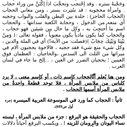
وحَجْبهُ ستره . وقد إحْتجب وتحجَّبَ اذا إكْتَنَّ من وراء حجاب
. وامرأة محجوبه : قد سُتِرت بستر ، ومن معاني الحجاب
(الحجاب الحاجز) : جلدة بين البطن والقلب والبواب وحجبه
أي منعه من الدخول ، وحجابة الكعبة سدانتها ، والحجاب
اسم ما أُحتجِبَ به ، وكل ما حال بين شيئين فهو حجاب ،
والحجاب كما يكون مادياً يكون معنوياً ، فقوله تعالى :{ وَمِنْ
بَيْنِنَا وَبَيْنِكَ حِجَابٌ }(فصلت: من الآية5) أي في الملة والدين ،
وكل شيء منع شيء فقد حجبه ، فالاخوة يحجبون الام في
ميراثها من الثلث الى السدس ،والحاجبان : العظمان فوق
العينين ؛ يحجبان الضرر عن العين ، ...إلخ ما جاء في لسان
العرب .
ومن هنا يُعلم أنَّالحجاب كإسم ذات ، أو كإسم معنى ، لا يرد
كلباس من ملابس المرأة ، فلا توجد قطعةُ واحدةُ من
ملابس المرأة أسمها الحجاب
.
ثانياً : الحجاب كما ورد في الموسوعة العربية الميسره
(جزء
.
أول ص689)
الحجاب والحقيقة هو البرقع : جزء من ملابس المرأة ، لبسته
نساء اليونان والرومان للزينه !
، ويكسب البرقع أحياناً دلالات