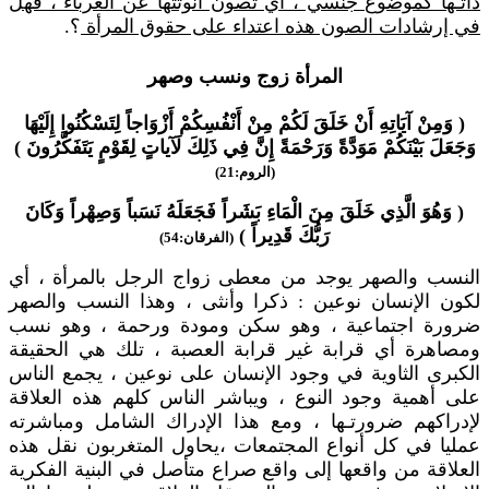
ذاتـها كموضوع جنسي ، أي تصون أنوثتها عن الغرباء ، فهل
في إرشادات الصون هذه اعتداء على حقوق المرأة
؟.
المرأة زوج ونسب وصهر
( وَمِنْ آيَاتِهِ أَنْ خَلَقَ لَكُمْ مِنْ أَنْفُسِكُمْ أَزْوَاجاً لِتَسْكُنُوا إِلَيْهَا
وَجَعَلَ بَيْنَكُمْ مَوَدَّةً وَرَحْمَةً إِنَّ فِي ذَلِكَ لَآياتٍ لِقَوْمٍ يَتَفَكَّرُونَ )
(الروم:21)
( وَهُوَ الَّذِي خَلَقَ مِنَ الْمَاءِ بَشَراً فَجَعَلَهُ نَسَباً وَصِهْراً وَكَانَ
رَبُّكَ قَدِيراً )
(الفرقان:54)
النسب والصهر يوجد من معطى زواج الرجل بالمرأة ، أي
لكون الإنسان نوعين : ذكرا وأنثى ، وهذا النسب والصهر
ضرورة اجتماعية ، وهو سكن ومودة ورحمة ، وهو نسب
ومصاهرة أي قرابة غير قرابة العصبة ، تلك هي الحقيقة
الكبرى الثاوية في وجود الإنسان على نوعين ، يجمع الناس
على أهمية وجود النوع ، ويباشر الناس كلهم هذه العلاقة
لإدراكهم ضرورتـها ، ومع هذا الإدراك الشامل ومباشرته
عمليا في كل أنواع المجتمعات ،يحاول المتغربون نقل هذه
العلاقة من واقعها إلى واقع صراع متأصل في البنية الفكرية