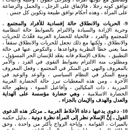
توافق كونه رجلا ، فالإنفاق على الرجل ، والحمل والرضاعة
على المرأة ، وهذه أحكام توافق طبيعة وتكوين كل جنس .
9- الحريات والانطلاق حالة إفسادية للأفراد والمجتمع
،
وحرية الإرادة والسيادة والالتزام بالضوابط حالة انتظامية
للمجتمع والفرد ، فالحياة للحضارة الغربية قعَّدَتْ للحريات
والانطلاق ، ولكنها مع ذلك تجعل للحريات والانطلاق سقفاً ،
مما يعني خطأ النظرية وقواعدها ، والنكوص عنها في حالة
التطبيق ، بخلاف الإسلام فانه يقعّد للإنسان الحر المسؤول ،
ومطلوب منه الالتزام بضوابط التقوى في الفرد ، والأمر
بالمعروف والنهي عن المنكر في المجتمع ، وفعل المعروف
ومنع المنكر في النظام السياسي ، والوعد والوعيد في
الآخرة ، ومن هذه المعطيات تبرز حالة الحضارة الغربية
المزرية ، ذات المكيالين ، وأفاعيل السوء ، وتظهر حالة
الحضارة الاسلامية ،
وهي حضارة مؤسسة على الهداية
والعدل والهدف والإيمان بالجزاء .
10- دعوى يدعيها دعاة الأخلاط الغربية ـ مرتكز هذه الدعوى
القول ـ إنَّ الإسلام نظر إلى المرأة نظرة دونية
، بدليل حكمه
بالميراث ، القوامة ، وإباحة الزواج بأكثر من واحدة ، وحق