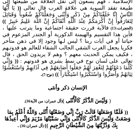
الإسلامية ، فهم يسعون إلى نقل العلاقة من طبيعتها إلى
طبيعة تفقد السوية هي علاقة الغرب قال تعالى
((
يَا أَيُّهَا
النَّاسُ إِنَّا خَلَقْنَاكُمْ مِنْ ذَكَرٍ وَأُنْثَى وَجَعَلْنَاكُمْ شُعُوباً وَقَبَائِلَ
لِتَعَارَفُوا إِنَّ أَكْرَمَكُمْ عِنْدَ اللَّهِ أَتْقَاكُمْ إِنَّ اللَّهَ عَلِيمٌ خَبِيرٌ
))
فالآية قررت حقيقة اجتماعية وما يترتب عليها ،
(الحجرات:13)
فأين هذا التقسيم والهيمنة الذكورية أو الجندر المزعوم في
حياتنا أو في آيات ربنا ؟ ليس لـها وجود إلا في ذهن متأخر
فكريا يجعل الغرب الشقي الجالب الشقاء للعالم هو قدوتـهم
، فكيف يمكن الحديث معهم ؟ وهم لا يريدون الحق ، قال
تعالى على لسان نوح في نمط بشري هو قدوتهم :
((
وَإِنِّي
كُلَّمَا دَعَوْتُهُمْ لِتَغْفِرَ لَهُمْ جَعَلُوا أَصَابِعَهُمْ فِي آذَانِهِمْ وَاسْتَغْشَوْا
ثِيَابَهُمْ وَأَصَرُّوا وَاسْتَكْبَرُوا اسْتِكْبَاراً
))
.
(نوح:7)
الإنسان ذكر وأنثى
(
وَلَيْسَ الذَّكَرُ كَالْأُنْثَى )
(آل عمران: من الآية36).
(( فَلَمَّا وَضَعَتْهَا قَالَتْ رَبِّ إِنِّي وَضَعْتُهَا أُنْثَى وَاللَّهُ أَعْلَمُ بِمَا
وَضَعَتْ وَلَيْسَ الذَّكَرُ كَالْأُنْثَى وَإِنِّي سَمَّيْتُهَا مَرْيَمَ وَإِنِّي أُعِيذُهَا
بِكَ وَذُرِّيَّتَهَا مِنَ الشَّيْطَانِ الرَّجِيمِ ))
.
(آل عمران:36)