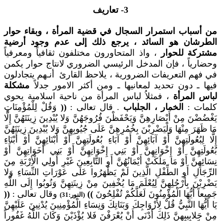
3- تعاريف
من أسباب استمرار السجال في قضية المرأة ، وبقاء حوار
الطرشان هو السائد ، يرجع ذلك إلى عدم وجود أرضية
مشتركة للحوار
، واذ المتحاورون مختلفون ثقافياً ومعرفياً
وحضارياً ، فإن المدخل الرئيسي الضروري لانتاج حوار يكمن
في فهم التعريفات الضرورية ، يلاحظ القارئ أنـهم يتجادلون
فيها ـ دون تحديد لمعانيها ـ ومن أكثر الامور جدلاً
مشكلة
لباس المرأة
، فمثلاُ لباس المرأة من ناحية اسلامية يحوي
كلمات :
الخمار ، الجلباب
. قال تعالى :
((
وَقُلْ لِلْمُؤْمِنَاتِ
يَغْضُضْنَ مِنْ أَبْصَارِهِنَّ وَيَحْفَظْنَ فُرُوجَهُنَّ وَلا يُبْدِينَ زِينَتَهُنَّ إِلَّا
مَا ظَهَرَ مِنْهَا وَلْيَضْرِبْنَ بِخُمُرِهِنَّ عَلَى جُيُوبِهِنَّ وَلا يُبْدِينَ زِينَتَهُنَّ
إِلَّا لِبُعُولَتِهِنَّ أَوْ آبَائِهِنَّ أَوْ آبَاءِ بُعُولَتِهِنَّ أَوْ أَبْنَائِهِنَّ أَوْ أَبْنَاءِ
بُعُولَتِهِنَّ أَوْ إِخْوَانِهِنَّ أَوْ بَنِي إِخْوَانِهِنَّ أَوْ بَنِي أَخَوَاتِهِنَّ أَوْ
نِسَائِهِنَّ أَوْ مَا مَلَكَتْ أَيْمَانُهُنَّ أَوِ التَّابِعِينَ غَيْرِ أُولِي الْأِرْبَةِ مِنَ
الرِّجَالِ أَوِ الطِّفْلِ الَّذِينَ لَمْ يَظْهَرُوا عَلَى عَوْرَاتِ النِّسَاءِ وَلا
يَضْرِبْنَ بِأَرْجُلِهِنَّ لِيُعْلَمَ مَا يُخْفِينَ مِنْ زِينَتِهِنَّ وَتُوبُوا إِلَى اللَّهِ
جَمِيعاً أَيُّهَا الْمُؤْمِنُونَ لَعَلَّكُمْ تُفْلِحُونَ
))
وقال تعالى :
((
(النور:31)
يَا أَيُّهَا النَّبِيُّ قُلْ لِأَزْوَاجِكَ وَبَنَاتِكَ وَنِسَاءِ الْمُؤْمِنِينَ يُدْنِينَ عَلَيْهِنَّ
مِنْ جَلابِيبِهِنَّ ذَلِكَ أَدْنَى أَنْ يُعْرَفْنَ فَلا يُؤْذَيْنَ وَكَانَ اللَّهُ غَفُوراً