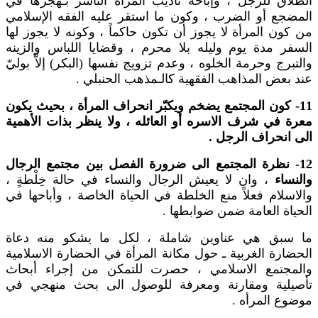
الطلاق للرجل ، وإباحة تأديب المرأة الناشز بـهجرها في
المضجع أو الضرب ، وكون ما استقر عليه الفقه الإسلامي
من كون المرأة لا يجوز أن تكون حاكماً ، وكونه لا يجوز لها
السفر مدة يوم وليله بلا محرم ، وقضايا اللباس والزينه
والتبرج وحرمة الخلوه ، وعدم تزويج نفسها (البكر) إلاَّ بوليّ
عند بعض المذاهب الفقهية كالـمذهب الحنبلي .
11- كون المجتمع يضخم ويكبّر انحراف المرأة ، بحيث يكون
معرة في شرف الاسره أو العائله ، ولا ينظر بذات الأهمية
الى انحراف الرجل .
12- نظرة المجتمع الى ضرورة الفصل بين مجتمع الرجال
والنساء
، وان لا يعيش الرجال والنساء في حالة خِلْطةٍ ،
والاسلام فعلاً منع الخلطة في الحياة الخاصة ، وأباحها في
الحياة العامة ضمن ضوابطها .
ما سبق هي عناوين شاملة ، لكل ما يشكو منه دعاة
الحضارة الغربية ـ حول مكانة المرأة في الحضارة الاسلامية
والمجتمع الاسلامي ، حصرت للتمكن من إجراء أبحاث
تأصيلية ومقارنة ومعرفة للوصول الى بحث منهجي في
موضوع المرأه .