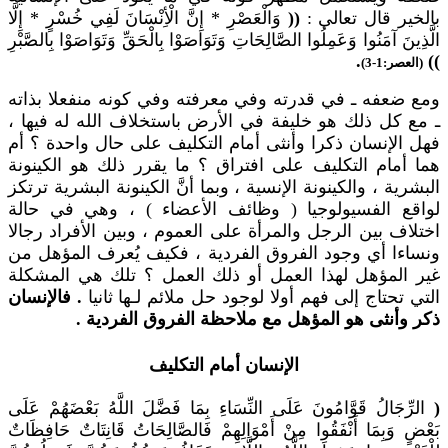
بالخير قال تعالى :
((
وَالْعَصْرِ * إِنَّ الْأِنْسَانَ لَفِي خُسْرٍ * إِلَّا
الَّذِينَ آمَنُوا وَعَمِلُوا الصَّالِحَاتِ وَتَوَاصَوْا بِالْحَقِّ وَتَوَاصَوْا بِالصَّبْرِ
.
))
(العصر:1-3)
ومع ضعفه ـ في قدرته وفي معرفته وفي كونه منفعلا بذاته
ـ مع كل ذلك هو خليفة في الأرض باستخلاف الله له فيها ،
فهل الإنسان ذكرا وأنثى أمام التكليف على حال واحدة ؟ أم
هما أمام التكليف على افتراق ؟ ما يقرر ذلك هو الكينونة
البشرية ، والكينونة الإنسية ، وبما أنَّ الكينونة البشرية ترتكز
لواقع الفسيولوجيا ( وظائف الأعضاء ) ، وهي في حالة
اختلاف بين الرجل والمرأة على العموم ، وبين الأفراد رجالا
ونساءا أي وجود الفروق الفردية ، فكيف يُعرف المؤهل من
غير المؤهل لهذا العمل أو ذلك العمل ؟ تلك هي المشكلة
التي تحتاج إلى فهم أولا لوجود حل ملائم لـها ثانيا
. فالإنسان
ذكر وأنثى هو المؤهل مع ملاحظة الفروق الفردية .
الإنسان أمام التكليف
(
الرِّجَالُ قَوَّامُونَ عَلَى النِّسَاءِ بِمَا فَضَّلَ اللَّهُ بَعْضَهُمْ عَلَى
بَعْضٍ وَبِمَا أَنْفَقُوا مِنْ أَمْوَالِهِمْ فَالصَّالِحَاتُ قَانِتَاتٌ حَافِظَاتٌ