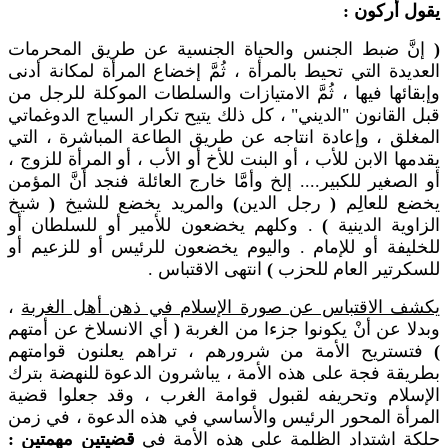
يقول أركون :
(
إنَّ ضبط الجنس والحياة الجنسية عن طريق المحرمات
العديدة التي تحيط بالمرأة ، ثُمَّ إخضاع المرأة لمكانة أدنى
وإبقائها فيها ، ثُمَّ الامتيازات والسلطات الموكلة للرجل من
قبل القانون "الديني" ، كل ذلك يتيح تكرار السياج الدوغماتي
المغلق ، وإعادة انتاجه عن طريق الطاعة المباشرة ، التي
يقدمها الابن للأب ، أو البنت للأخ أو الأب ، أو المرأة للزوج ،
أو الصغير للكبير.... إلخ وأمَّا خارج العائلة فنجد أنَّ المؤمن
يخضع للعالِم
(
رجل الدين
)
والمريد يخضع للشيخ
(
شيخ
الزاوية الدينية
)
. وكلهم يخضعون للأمير أو للسلطان أو
للخليفة أو للإمام . واليوم يخضعون للرئيس أو للزعيم أو
للسكرتير العام للحزب
)
انتهى الاقتباس .
يكشف الاقتباس عن صورة الإسلام في ذهن أهل الغربة
،
وبدلا عن أنْ يكونوا جزءا من الغربة
(
أي الانسلاخ عن أمتهم
)
فتستريح الأمة من شرورهم ، تراهم يعلنون قوامتهم
بطريقة فجة على هذه الأمة ، يباشرون الدعوة للنهضة بترك
الإسلام وتحريفه لقبول قوامة الغرب ، وقد جعلوا قضية
المرأة المحور الرئيس والأساسي في هذه الدعوة ، في زمن
حلكة اشتداد الظلمة على هذه الأمة في
قضيتين مهمتين :