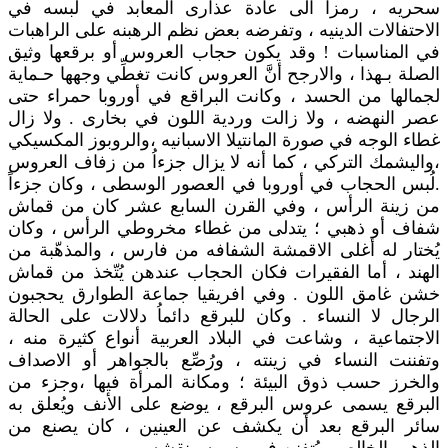
سحريه ، رمزاً الى عادة عذارى المعابد في لبسه في
الاحتفالات الدينيه ، وتفرضه بعض نظم الرهبنه على الراهبات
في المناسبات ! وقد يكون حجاب العروس أو برقعها وثيق
الصلة بـهذا ، والارجح أنَّ العروس كانت تغطِّي وجهها حـماية
لجمالها من الحسد ، وكانت البراقع في أوروبا حمراء حتى
عصر النهضه ، ولا زالت وردية اللون في بخارى . ولا زال
غطاء الوجه في صورة المانتيلا الاسبانيه ،والروبوز المكسيكي
،واليشمك التركي ، كما أنه لا يزال جزءاُ من زفاف العروس
.لُبس الحجاب في أوروبا في العصور الوسطى ، وكان جزءاً
من زينة الرأس ، وفي القرن السابع عشر كان من قماش
شفاف أو ذهبي ؛ يتدلى من غطاء مخروطي الرأس ، وكان
يُختار له أغلى الاقمشة الشفافه من فارس ، والمذهّبة من
الهند ، أما الفقيرات فكان الحجاب عندهن يُتّخذ من قماش
خشن غامق اللون . وفي افريقيا جماعة الطوارق يحجبون
الرجال لا النساء . وكان للبرقع دائماُ دلالات على الحالة
الاجتماعية ، وشاعت في البلاد العربية أنواع كثيرة منه ،
وتفننت النساء في زينته ، ورُصِّع بالجواهر أو الاصداف
والخرز حسب ذوق البيئة ؛ ومكانة المرأة فيها ،وجزء من
البرقع يسمى عروس البرقع ، يوضع على الأنف ويُعلق به
سائر البرقع بعد أن يكشف عن العينين ، كان يصنع من