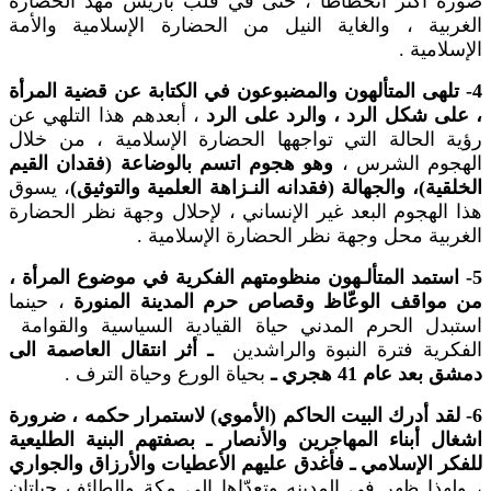
صورة أكثر انحطاطاً ، حتى في قلب باريس مهد الحضارة
الغربية ، والغاية النيل من الحضارة الإسلامية والأمة
الإسلامية .
4- تلهى المتألهون والمضبوعون في الكتابة عن قضية المرأة
، على شكل الرد ، والرد على الرد
، أبعدهم هذا التلهي عن
رؤية الحالة التي تواجهها الحضارة الإسلامية ، من خلال
الهجوم الشرس ،
وهو هجوم اتسم بالوضاعة (فقدان القيم
الخلقية)، والجهالة (فقدانه النـزاهة العلمية والتوثيق)
، يسوق
هذا الهجوم البعد غير الإنساني ، لإحلال وجهة نظر الحضارة
الغربية محل وجهة نظر الحضارة الإسلامية .
5- استمد المتألـهون منظومتهم الفكرية في موضوع المرأة ،
من مواقف الوعّاظ وقصاص حرم المدينة المنورة
، حينما
استبدل الحرم المدني حياة القيادية السياسية والقوامة
الفكرية فترة النبوة والراشدين
ـ أثر انتقال العاصمة الى
دمشق بعد عام 41 هجري ـ
بحياة الورع وحياة الترف .
6- لقد أدرك البيت الحاكم (الأموي) لاستمرار حكمه ، ضرورة
اشغال أبناء المهاجرين والأنصار ـ بصفتهم البنية الطليعية
للفكر الإسلامي ـ فأغدق عليهم الأعطيات والأرزاق والجواري
، ولهذا ظهر في المدينه وتعدّاها الى مكة والطائف حياتان