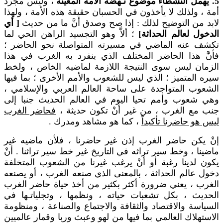
5. يهمل النشطاء موضوع نـهضة الأمة المعينة
، وليس مجرد
أمة ، ولذلك لا يأخذون في الحسبان حقيقة هذه الأمة ، ولهذا
لابد من التوضيح لذلك : إذا صح وصدق أنَّ ما من حديث
[ أي
الدخول لعالم الحداثة]
؛ ألاَّ وهو التجسيد الراهن الحي لما
تكشف عنه الماضي في مسيرته المتواصلة نحو الحاضر ؛
فأنَّ هذا الحاضر المختلف الذي ينفرد به الغرب في هذا
الزمان ليس سوى النتيجة اللازمة لماضيه الخاص ، ولخط
سيره المتميز ؛ الذي ليس للشعوب والأمم الأخرى ؛ بما فيها
الشعوب المتواجدة على ساحة العالم العربي والإسلامي ،
وهي شعوب وأمم تحيا اليوم في العالم الحديث جنبا إلى
جنب مع الغرب ، من غير أنْ تكون حديثة ،
فحاضر الغرب
ليس هو حاضرنا تأكيداً
، كما هو مشاهد ومدرك .
إنْ يكن حاضر الغرب إذن غير حاضرنا ، فلأن ماضيه غير
ماضينا ، وخط سير تراثه في التاريخ غير خط سير تراثنا . أنْ
يكون لدينا رغبة أو أنْ يرغب غيرنا من الشعوب المتخلفة
دخول عالم الحداثة ، بالمعنى الذي صنعه الغرب ، أو يصنعه
الغرب ، يعني ضرورة أكثر بكثير من أخذ حياة حاضر الغرب
الحديث ، بكل تشعبات حياته ، ونظمها ، وتجلياتـها في
السياسة والاقتصاد والثقافة والاجتماع والصناعة ، ومنظومة
الاستهلاك العالمي بما فيها من لهو وعبث وربا وقمار عالميين