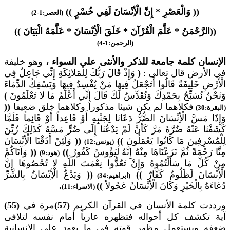
(( وَالْعَصْرِ * إِنَّ الْأِنْسَانَ لَفِي خُسْرٍ ))
(العصر:1-2)
((الرَّحْمَنُ * عَلَّمَ الْقُرْآنَ * خَلَقَ الْأِنْسَانَ * عَلَّمَهُ الْبَيَانَ ))
(الرحمن:1-4)
الإنسان كلمة جامعة للذكر والأنثى على السواء ،
وهو خليفة
في الأرض قال تعالى :
(
وَإِذْ قَالَ رَبُّكَ لِلْمَلائِكَةِ إِنِّي جَاعِلٌ فِي
الْأَرْضِ خَلِيفَةً قَالُوا أَتَجْعَلُ فِيهَا مَنْ يُفْسِدُ فِيهَا وَيَسْفِكُ الدِّمَاءَ
وَنَحْنُ نُسَبِّحُ بِحَمْدِكَ وَنُقَدِّسُ لَكَ قَالَ إِنِّي أَعْلَمُ مَا لا تَعْلَمُونَ
)
فكلاهما لم يكن شيئا مذكورا وكلاهما خلق ضعيفا
((
(البقرة:30)
وَإِذَا مَسَّ الْأِنْسَانَ الضُّرُّ دَعَانَا لِجَنْبِهِ أَوْ قَاعِداً أَوْ قَائِماً فَلَمَّا
كَشَفْنَا عَنْهُ ضُرَّهُ مَرَّ كَأَنْ لَمْ يَدْعُنَا إِلَى ضُرٍّ مَسَّهُ كَذَلِكَ زُيِّنَ
لِلْمُسْرِفِينَ مَا كَانُوا يَعْمَلُونَ
))
((
وَلَئِنْ أَذَقْنَا الْأِنْسَانَ
(يونس:12)
مِنَّا رَحْمَةً ثُمَّ نَزَعْنَاهَا مِنْهُ إِنَّهُ لَيَؤُوسٌ كَفُورٌ
))
((
وَآتَاكُمْ
(هود:9)
مِنْ كُلِّ مَا سَأَلْتُمُوهُ وَإِنْ تَعُدُّوا نِعْمَتَ اللَّهِ لا تُحْصُوهَا إِنَّ
الْأِنْسَانَ لَظَلُومٌ كَفَّارٌ
))
((
وَيَدْعُ الْأِنْسَانُ بِالشَّرِّ
(ابراهيم:34)
دُعَاءَهُ بِالْخَيْرِ وَكَانَ الْأِنْسَانُ عَجُولاً
))
.
(الاسراء:11)
ورددت كلمة الأنسان في القرآن الكريم
(57)
مرة في
(55)
آية تكشف كل أحواله فتظهره عارياً أمام نفسه لتلافى
ضعفه ويستعمل مظهر قوته في ما يعود على الإنسانية