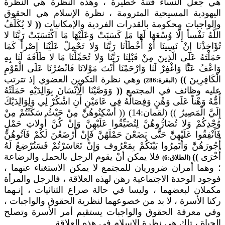
هي جعل النساء فتنة خطيرة ، وهذه النظرة هي النظرة
اليهودية المسيحية المترومة ، نظرة الإسلام هي الحقوق
والواجبات محكومة بالقدرات الفردية والإمكانيات
((
لا يُكَلِّفُ
اللَّهُ نَفْساً إِلَّا وُسْعَهَا لَهَا مَا كَسَبَتْ وَعَلَيْهَا مَا اكْتَسَبَتْ رَبَّنَا لا
تُؤَاخِذْنَا إِنْ نَسِينَا أَوْ أَخْطَأْنَا رَبَّنَا وَلا تَحْمِلْ عَلَيْنَا إِصْراً كَمَا
حَمَلْتَهُ عَلَى الَّذِينَ مِنْ قَبْلِنَا رَبَّنَا وَلا تُحَمِّلْنَا مَا لا طَاقَةَ لَنَا بِهِ
وَاعْفُ عَنَّا وَاغْفِرْ لَنَا وَارْحَمْنَا أَنْتَ مَوْلانَا فَانْصُرْنَا عَلَى الْقَوْمِ
الْكَافِرِينَ
))
وهي نظرة التكوين العضوي إذ تترتب
(البقرة:286)
عليه وظائف في المجتمع
((
وَوَصَّيْنَا الْأِنْسَانَ بِوَالِدَيْهِ حَمَلَتْهُ
أُمُّهُ وَهْناً عَلَى وَهْنٍ وَفِصَالُهُ فِي عَامَيْنِ أَنِ اشْكُرْ لِي وَلِوَالِدَيْكَ
إِلَيَّ الْمَصِيرُ )) (لقمان:14) (( أَسْكِنُوهُنَّ مِنْ حَيْثُ سَكَنْتُمْ مِنْ
وُجْدِكُمْ وَلا تُضَارُّوهُنَّ لِتُضَيِّقُوا عَلَيْهِنَّ وَإِنْ كُنَّ أُولاتِ حَمْلٍ
فَأَنْفِقُوا عَلَيْهِنَّ حَتَّى يَضَعْنَ حَمْلَهُنَّ فَإِنْ أَرْضَعْنَ لَكُمْ فَآتُوهُنَّ
أُجُورَهُنَّ وَأْتَمِرُوا بَيْنَكُمْ بِمَعْرُوف وَإِنْ تَعَاسَرْتُمْ فَسَتُرْضِعُ لَهُ
أُخْرَى
))
فلا يمكن أنْ يقوم الرجل بالحمل والرضاعة
(الطلاق:6)
؛ وهما أمران ضروريان للمجتمع لا يمكن الاستغناء عنهما ،
فوجود الوحدة الاجتماعية رهن لهذه العلاقة ، فالرجل والمرأة
مكملان لبعضهما ، وليسا في حالة صراع الثنائيات ، إنـهما
ركنا الأسرة ، لا بد من خصوعهما لنظرية الحقوق والواجبات ،
وفي معرفة الحقوق والواجبات يستقيم أمر الأسرة وتصلح
الحياة ، تلك هي نظرة الإسلام في هذه العلاقة .