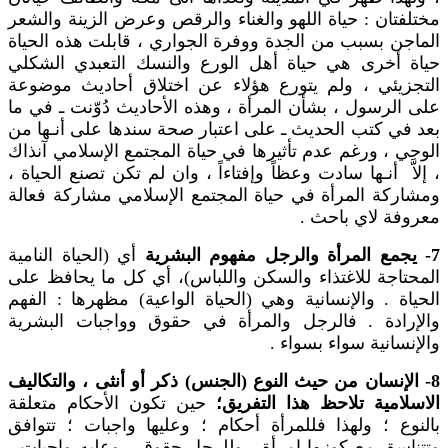
مختلفتان : حياة اللهو والغناء والرقص وعرض الزينة والشعر
الماجن بسبب من الجدة ووفرة الجواري ، قابلت هذه الحياة
حياة أخرى هي حياة أهل الورع والنسك التعبدي الشكلي
التجزيئي ، ولم يتورع هؤلاء عن اختلاق أحاديث موضوعة
على الرسول ، بشأن المرأة ، وهذه الأحاديث دُوّنت ـ في ما
بعد في كتب الحديث ـ على اعتبار صحة سندها على أنـها من
الوحي ، ورغم عدم تأثيرها في حياة المجتمع الإسلامي آنذاك
، إلاَّ أنـها سادت وعظاً وإفتاءاً ، وان لم تكن تصنع الحياة ،
ومشاركة المرأة في حياة المجتمع الإسلامي مشاركة فعالة
معروفة لاي باحث .
7- يجمع المرأة والرجل مفهوم البشرية
أي (الحياة النامية
المحتاجة للاغتذاء والسكن واللباس)، أي كل ما يحافظ على
الحياة . والإنسانية وهي (الحياة الواعية) مظهرها : الفهم
والإرادة . فالرجل والمرأة في حقوق وواجبات البشرية
والإنسانية سواء بسواء .
8- الإنسان من حيث النوع (الجنس) ذكر أو أنثى ، والتكاليف
الاسلامية تلاحظ هذا التفريق؛
حين تكون الأحكام متعلقة
بالنوع ؛ ولهذا فللمرأة أحكام ؛ وعليها واجبات ؛ تتوافق
وتتناسق مع كونـها امرأة ، وللرجل حقوق ، وعليه واجبات ،