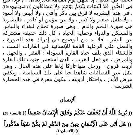
فِي الصُّورِ فَلا أَنْسَابَ بَيْنَهُمْ يَوْمَئِذٍ وَلا يَتَسَاءَلُونَ
)
(المؤمنون:101)
. في هذه البشرية لا فرق بين ذكر وأنثى ، ولا أبيض ولا أسود
، ولا طفل صغير ولا كبير ، ولا بين مؤمن أو كافر ، فالبشرية
هي صورة اللحم والدم ، وهي صورة تحتاج للغذاء واللباس
والمسكن والدواء وحماية الحياة ، كل ذلك حقيقة مشتركة
بين البشر ، فلا بد من الوضوح في إدراك هذه الصورة ،
والعمل على الرعاية التامة للإنسانية في القارات الست ،
فالشقاء الذي يلف حياة القارة السوداء : الفقر ، والجهل ،
والمرض ، هو فعل الغرب ، الذي استعمر جنوب تلك القارة
أربعة قرون ، ورحل منها تاركا إياها على هذه الحال ، وهي
تنقل عبر الفضائيات شاهدا حيا على تلك السياسة ، ويكفي
مرض الأيدز ، واحتكار أدويته ، ليكون معرة في هذه الحضارة
الشرسة .
ألإنسان
(( يُرِيدُ اللَّهُ أَنْ يُخَفِّفَ عَنْكُمْ وَخُلِقَ الْإِنْسَانُ ضَعِيفاً ))
(النساء:28)
(( هَلْ أَتَى عَلَى الْأِنْسَانِ حِينٌ مِنَ الدَّهْرِ لَمْ يَكُنْ شَيْئاً مَذْكُوراً
))
(الانسان:1)