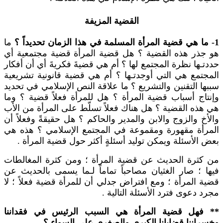
القضية المزيفة
1- ما هي قضية المرأة المسلمة في هذا الزمان تحديداً ؟
ما
هو جذر هذه القضية ؟ هل قضية المرأة قضية مجتمعية أي
حددتـها نظرة المجتمع لها ؟ أم هي قضيةَ فكريةَ أي أن أفكار
المجتمع هي التي أوجدتـها ؟ أم هي قضية قانونية تشريعية
سببها التقنين والتشريع ؟ ما علاقة النص الإسلامي في تحديد
وإنتاج أسباب قضية المرأة ؟ هل للمرأة فعلاً قضية ؟ وما
هي هذه القضية ؟ هل هناك فعلاً تسلّط على المرأة من الأب
والأخ والزوج والابن والمدير والحاكم ؟ هل حقيقةً وفعلاً أن
المرأة مقهورة ومقموعة في المجتمع الإسلامي ؟ هذه هي
بعض الأسئلة ويمكن توليد أسئلةٍ أكثر حول قضية المرأة .
من كثرة الحديث عن قضية المرأة ؛ ومن كثرة المغالطات
فيها ؛ صار الغثيان مصاحباً تماماً لـما يسمى بالحديث عن
قضية المرأة ؛ ومع افتراض جدلي أن للمرأة قضية فعلاً ؛ لا
مجرد دعوى فترد الأسئلة التالية .
** فهل قضية المرأة هي السبب الرئيس في فقداننا
وخسراننا قضايانا الكبرى والصغرى على السواء ؟ .