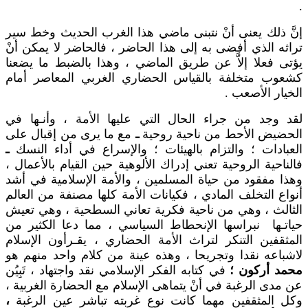
.
إنَّ ذلك يعنى أنْ نتبنى ماضي هذا الغرب الحديث وخط سير
تراثه الذي أفضى به إلى هذا الحاضر ، فالحاضر لا يمكن أنْ
يؤتى فعلا إلاَّ عن طريق الماضي ، وهذا بالضبط ما يضعنا
كشعوب متخلفة بالقياس الحضاري الغربي المعاصر أمام
الخيار الأصعب .
لقد وجد من جراء الحال التي عليها الأمة ، وأنـها في
الحضيض الأحط من ناحية روحية
ـ
مع ما يرى من إقبال على
العبادات ؛ والتزام بالهيئات ؛ والإسراع في أداء النسك
ـ
فالناحية الروحية تعني إدراك الألوهية حين القيام بالأعمال ،
وهذا مفقود من حياة المسلمين ، والأمة الإسلامية في أشد
أنواع التخلف المادي ، فكيانات الأمة كلها مصنفة من العالم
الثالث ، وهي من ناحية فكرية تعاني السطحية ، وهي تعيش
حياتـها نبراسها الإنحطاط السياسي ، مما دعا الكثير من
المثقفين التنكر لتراث الأمة الحضاري ، يقـرأون الإسلام
لاشباعه نقدا وتجريحا ، وهذه عينة من كلام واحد منهم هو
محمد أركون ؛
في كتابه الفكر الإسلامي نقد واجتهاد ، تَبِيُن
عن مدى الرغبة في أنْ يتماهى الإسلام مع الحضارة الغربية ،
وكل المثقفين مهما كانت نوع غربته تباشر عين الرغبة
،