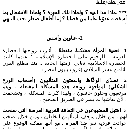
بعض طموحاتنا
.
*** لماذا هذا التيه ؟ ولماذا تلك الحيرة ؟ ولماذا الانشغال بما
أسقطه عدوّنا علينا من قضايا ؟ إننا أطفال صغار نحب التلهي
!.
2- عناوين وأسس
1- قضية المرأة مشكلةٌ مفتعلةٌ
، أثارت زوبعتها الحضارة
الغربية ؛ للهجوم على الحضارة الإسلامية ؛ عندما كانت
الحضارة الإسلامية تعاني أزمتها الحادة ـ منذ مطلع القرن
الثامن عشر الميلادي (غزو نابليون لمصر) ـ .
2- تصدّى الوعّاظ والمفتون المتألهون (أصحاب الورع
الشكلي) لمواجهة زوبعة هذه المشكلة المفتعلة
، وهم
مرتعبون وجلون خائفون ، ولهذا كبُرت المشكلة ، وتضخمت
، لأن نقاشها لم يسر في الطريق الصحيح .
3- اهتبل المضبوعون في الثقافة الغربية الفرصة التي سنحت
لهم
، من خلال موقف المتألهين الخاطئ ، ومن خلال تضخيم
حوادث فردية تقع ضدّ المرأة ، مع أنـها ممكنة الوقوع على