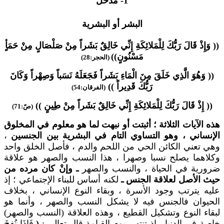
1- مدخل
البشر أو البشرية
(( وَإِذْ قَالَ رَبُّكَ لِلْمَلائِكَةِ إِنِّي خَالِقٌ بَشَراً مِنْ صَلْصَالٍ مِنْ حَمَأٍ
مَسْنُونٍ))
(الحجر:28)
(( وَهُوَ الَّذِي خَلَقَ مِنَ الْمَاءِ بَشَراً فَجَعَلَهُ نَسَباً وَصِهْراً وَكَانَ
رَبُّكَ قَدِيراً ))
(الفرقان:54)
(( إِذْ قَالَ رَبُّكَ لِلْمَلائِكَةِ إِنِّي خَالِقٌ بَشَراً مِنْ طِينٍ ))
(صّ:71)
هذه الآيات الثلاثة ؛ أثبتت أو نبهت لما هو معلوم في المخلوق
الإنساني ، وهو التساوي التام في البشرية بين الجنسين
،
وهي تعني الكائن الحي من اللحم والدم ، فأصل الخلق واحد
وكلاهما يصلح نسبا وصهرا ، هذا النسب والصهر هو علاقة
ضرورية في الحياة ، والنسب والصهر
ـ وإنْ كان مرده من
حيث الأصل لعلاقة الجنس ـ
لكنه أساس للبناء الإجتماعي ؛ إذ
عليه يترتب وجود الأسرة ، وبقاء النوع الإنساني ، بخلاف
الحيوان فالجنس فيه لا يشكل النسب والصهر ، وأنما هو
لبقاء النوع وتشكيل القطيع ، وهذه العلاقة (النسب والصهر)
خاصة في الدنيا ، إذ تنتهي يوم القيامة قال تعالى :
(
فَإِذَا نُفِخَ