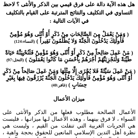
هل هذه الآية دالة على فرق قيمي بين الذكر والأنثى ؟ لاحظ
التساوي في التكليف والنتائج المترتبة على القيام بالتكليف
في الآيات التالية :
( وَمَنْ يَعْمَلْ مِنَ الصَّالِحَاتِ مِنْ ذَكَرٍ أَوْ أُنْثَى وَهُوَ مُؤْمِنٌ
فَأُولَئِكَ يَدْخُلُونَ الْجَنَّةَ وَلا يُظْلَمُونَ نَقِيراً )
(النساء:124)
( مَنْ عَمِلَ صَالِحاً مِنْ ذَكَرٍ أَوْ أُنْثَى وَهُوَ مُؤْمِنٌ فَلَنُحْيِيَنَّهُ حَيَاةً
طَيِّبَةً وَلَنَجْزِيَنَّهُمْ أَجْرَهُمْ بِأَحْسَنِ مَا كَانُوا يَعْمَلُونَ )
(النحل:97)
( مَنْ عَمِلَ سَيِّئَةً فَلا يُجْزَى إِلَّا مِثْلَهَا وَمَنْ عَمِلَ صَالِحاً مِنْ ذَكَرٍ
أَوْ أُنْثَى وَهُوَ مُؤْمِنٌ فَأُولَئِكَ يَدْخُلُونَ الْجَنَّةَ يُرْزَقُونَ فِيهَا بِغَيْرِ
حِسَابٍ )
(غافر:40)
ميزان الأعمال
الأعمال الصالحة مطلوب فعلها من الذكر والأنثى على
السواء ، لا فرق بينهما ، وهذه الأعمال لـها ميزانـها ، فليست
هي الحريات الغربية التي تنفلت من القيم ، وليست هي
نظرة أهل التدين الإسلامي المانعين للحقوق بحجة واهية ،