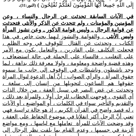
إِلَى اللَّهِ جَمِيعاً أَيُّهَا الْمُؤْمِنُونَ لَعَلَّكُمْ تُفْلِحُونَ
)
.
(النور:31)
في الآيات السابقة تحدثت عن الرجال والنساء ، وعن
المؤمنين والمؤمنات ، ولم تتحدث عن الذكر والأنثى فتحدثت
عن قوامة الرجال ـ وليس قوامة الذكور ـ وعن نشوز المرأة
وليس الأنثى
، والقوامة والنشوز لـهما بحث خاص في هذا
الكتاب ، وتحدثت عن القتال للوقوف في وجه الظلم ،
فجعلت التكليف على القادرين ، والتعامل يكون مع الأمر
على التغليب ، فالنساء على الجملة في حالة استضعاف ،
وهذه قضية واضحة ومعلومة ، ولولا معرفة ذلك بداهة ، لـما
وجد ناشطون وناشطات في الوقوف إلى جانب ما سموه
حقوق المرأة ، والرأي الصواب : أنَّ أهل الدعوة لنوال المرأة
حقوقها هم الساعون لتحويلها من إنسان إلى سلعة ،
وتحدثت عن غض البصر في سبيل العفة ، من خلال الذات
أي التقوى ، فوجهت الخطاب للرجل أولا ، وللمرأة بعد ذلك ،
والتقديم والتأخير سواء في الكلمات ، أو المواضيع ، أو الآيات
، له قصد واضح في القرآن الكريم ، إذ هو حالة تراتيبية فهي
تعني أنَّ الرجل أكثر انفلاتا في موضوع الحفاظ على العفة ،
وقد وضحت الآيات للمرأة تعاملها مع لباسها ، ومع مواضع
الزينة في جسمها ، وعدم القيام بما يلفت نظر الرجال إلى